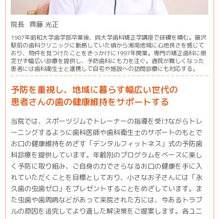
院長
齊藤 光正
1987年昭和大学歯学部卒業後、同大学歯科矯正学講座で研鑽を積む。藤沢
駅前の歯科クリニックに勤務していた頃から湘南地域に心地良さを感じて
おり、物件を見つけたことをきっかけに1997年開業。専門の矯正歯科に限
定せず幅広い診療を提供し、予防歯科にも力を注ぐ。通院が難しくなった
患者には歯科衛生士と連携して自宅や施設への訪問診療にも対応する。
予防を重視し、地域に暮らす幅広い世代の
患者さんの歯の健康維持をサポートする
当院では、スポーツジムでトレーナーの指導を受けながらトレ
ーニングするように歯科医師や歯科衛生士のサポートのもとで
お口の健康維持をめざす「デンタルフィットネス」式の予防歯
科診療を提供しています。年齢別のプログラムをベースに楽し
く予防に取り組み、ご自身の力でさらなるお口の健康を手に入
れていただくことを目標としており、小さなお子さんには「永
久歯の虫歯ゼロ」をプレゼントすることをめざしています。ま
た虫歯や歯周病などがあって来院された方には、今あるトラブ
ルの原因を追究してより適した解決策をご提案します。各ユニ